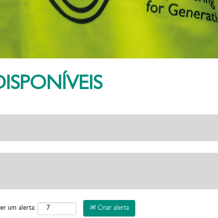
ISPONÍVEIS
Criar alerta
er um alerta: