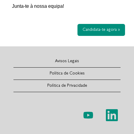
Junta-te à nossa equipa!
Candidata-te agora »
Avisos Legais
Política de Cookies
Política de Privacidade
A
A
b
b
r
r
e
e
n
n
u
u