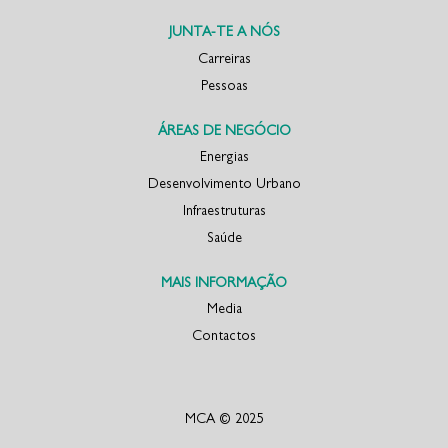
m
m
n
n
o
o
JUNTA-TE A NÓS
v
v
o
o
Carreiras
s
s
Pessoas
e
e
p
p
a
a
r
r
ÁREAS DE NEGÓCIO
a
a
d
d
Energias
o
o
Desenvolvimento Urbano
r
r
.
.
Infraestruturas
Saúde
MAIS INFORMAÇÃO
Media
Contactos
MCA © 2025