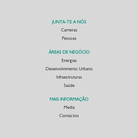
e
e
n
n
u
u
m
m
n
n
o
o
JUNTA-TE A NÓS
v
v
o
o
Carreiras
s
s
Pessoas
e
e
p
p
a
a
r
r
ÁREAS DE NEGÓCIO
a
a
d
d
Energias
o
o
Desenvolvimento Urbano
r
r
.
.
Infraestruturas
Saúde
MAIS INFORMAÇÃO
Media
Contactos