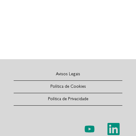
Avisos Legais
Política de Cookies
Política de Privacidade
A
A
b
b
r
r