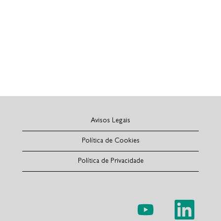
Avisos Legais
Política de Cookies
Política de Privacidade
A
A
b
b
r
r