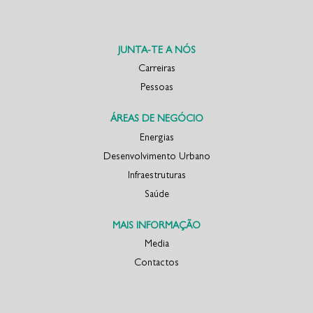
e
e
n
n
u
u
m
m
n
n
o
o
JUNTA-TE A NÓS
v
v
o
o
Carreiras
s
s
Pessoas
e
e
p
p
a
a
r
r
ÁREAS DE NEGÓCIO
a
a
d
d
Energias
o
o
Desenvolvimento Urbano
r
r
.
.
Infraestruturas
Saúde
MAIS INFORMAÇÃO
Media
Contactos